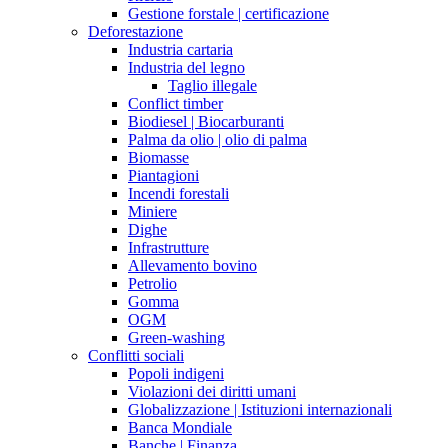
Gestione forstale | certificazione
Deforestazione
Industria cartaria
Industria del legno
Taglio illegale
Conflict timber
Biodiesel | Biocarburanti
Palma da olio | olio di palma
Biomasse
Piantagioni
Incendi forestali
Miniere
Dighe
Infrastrutture
Allevamento bovino
Petrolio
Gomma
OGM
Green-washing
Conflitti sociali
Popoli indigeni
Violazioni dei diritti umani
Globalizzazione | Istituzioni internazionali
Banca Mondiale
Banche | Finanza