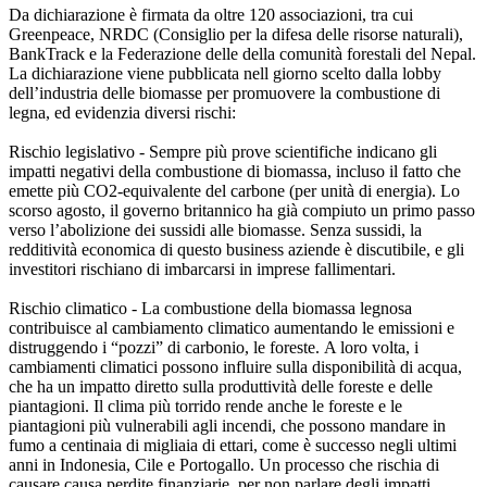
Da dichiarazione è firmata da oltre 120 associazioni, tra cui
Greenpeace, NRDC (Consiglio per la difesa delle risorse naturali),
BankTrack e la Federazione delle della comunità forestali del Nepal.
La dichiarazione viene pubblicata nell giorno scelto dalla lobby
dell’industria delle biomasse per promuovere la combustione di
legna, ed evidenzia diversi rischi:
Rischio legislativo - Sempre più prove scientifiche indicano gli
impatti negativi della combustione di biomassa, incluso il fatto che
emette più CO2-equivalente del carbone (per unità di energia). Lo
scorso agosto, il governo britannico ha già compiuto un primo passo
verso l’abolizione dei sussidi alle biomasse. Senza sussidi, la
redditività economica di questo business aziende è discutibile, e gli
investitori rischiano di imbarcarsi in imprese fallimentari.
Rischio climatico - La combustione della biomassa legnosa
contribuisce al cambiamento climatico aumentando le emissioni e
distruggendo i “pozzi” di carbonio, le foreste. A loro volta, i
cambiamenti climatici possono influire sulla disponibilità di acqua,
che ha un impatto diretto sulla produttività delle foreste e delle
piantagioni. Il clima più torrido rende anche le foreste e le
piantagioni più vulnerabili agli incendi, che possono mandare in
fumo a centinaia di migliaia di ettari, come è successo negli ultimi
anni in Indonesia, Cile e Portogallo. Un processo che rischia di
causare causa perdite finanziarie, per non parlare degli impatti