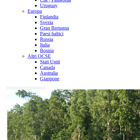
Uruguay
Europa
Finlandia
Svezia
Gran Bretagna
Paesi baltici
Russia
Italia
Bosnia
Altri OCSE
Stati Uniti
Canada
Australia
Giappone