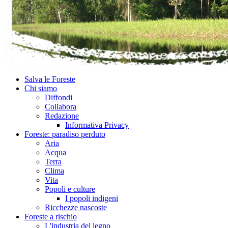
Salva le Foreste
Chi siamo
Diffondi
Collabora
Redazione
Informativa Privacy
Foreste: paradiso perduto
Aria
Acqua
Terra
Clima
Vita
Popoli e culture
I popoli indigeni
Ricchezze nascoste
Foreste a rischio
L'industria del legno