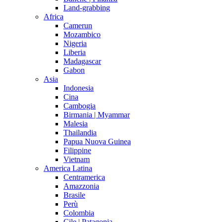
Land-grabbing
Africa
Camerun
Mozambico
Nigeria
Liberia
Madagascar
Gabon
Asia
Indonesia
Cina
Cambogia
Birmania | Myammar
Malesia
Thailandia
Papua Nuova Guinea
Filippine
Vietnam
America Latina
Centramerica
Amazzonia
Brasile
Perù
Colombia
Cile | Patagonia