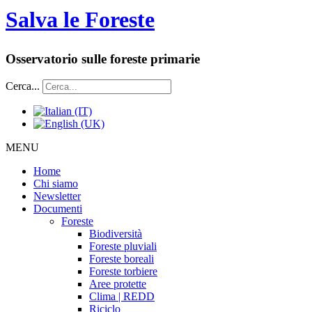
Salva le Foreste
Osservatorio sulle foreste primarie
Cerca...
MENU
Home
Chi siamo
Newsletter
Documenti
Foreste
Biodiversità
Foreste pluviali
Foreste boreali
Foreste torbiere
Aree protette
Clima | REDD
Riciclo