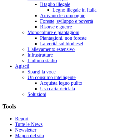
Il taglio illegale
Legno illegale in Italia
Arrivano le compagnie
Foreste, sviluppo e povertà
Risorse e guerre
Monocolture e piantagioni
Piantagioni, non foreste
La verità sul biodiesel
L'allevamento estensivo
Infrastrutture
L'ultimo stadio
Agisci!
Spargi la voce
Un consumo intelligente
Acquista legno pulito
Usa carta riciclata
Soluzioni
Tools
Report
Tutte le News
Newsletter
Mappa del sito