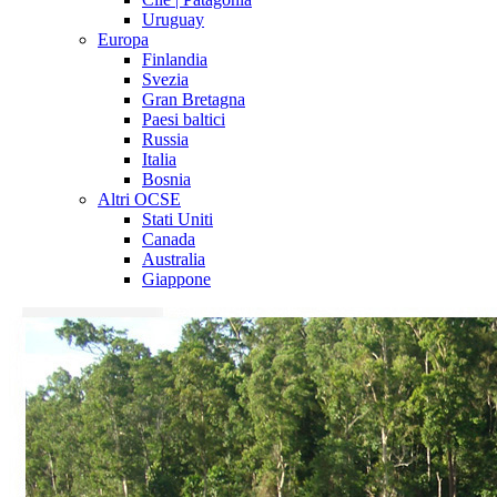
Uruguay
Europa
Finlandia
Svezia
Gran Bretagna
Paesi baltici
Russia
Italia
Bosnia
Altri OCSE
Stati Uniti
Canada
Australia
Giappone