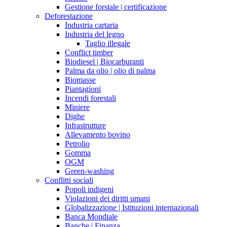
Gestione forstale | certificazione
Deforestazione
Industria cartaria
Industria del legno
Taglio illegale
Conflict timber
Biodiesel | Biocarburanti
Palma da olio | olio di palma
Biomasse
Piantagioni
Incendi forestali
Miniere
Dighe
Infrastrutture
Allevamento bovino
Petrolio
Gomma
OGM
Green-washing
Conflitti sociali
Popoli indigeni
Violazioni dei diritti umani
Globalizzazione | Istituzioni internazionali
Banca Mondiale
Banche | Finanza