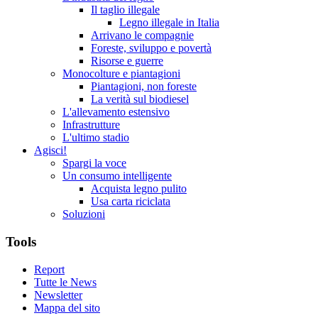
Il taglio illegale
Legno illegale in Italia
Arrivano le compagnie
Foreste, sviluppo e povertà
Risorse e guerre
Monocolture e piantagioni
Piantagioni, non foreste
La verità sul biodiesel
L'allevamento estensivo
Infrastrutture
L'ultimo stadio
Agisci!
Spargi la voce
Un consumo intelligente
Acquista legno pulito
Usa carta riciclata
Soluzioni
Tools
Report
Tutte le News
Newsletter
Mappa del sito