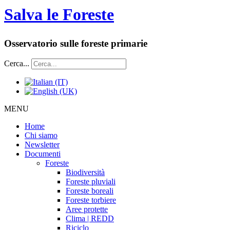
Salva le Foreste
Osservatorio sulle foreste primarie
Cerca...
MENU
Home
Chi siamo
Newsletter
Documenti
Foreste
Biodiversità
Foreste pluviali
Foreste boreali
Foreste torbiere
Aree protette
Clima | REDD
Riciclo