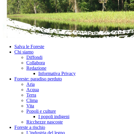
Salva le Foreste
Chi siamo
Diffondi
Collabora
Redazione
Informativa Privacy
Foreste: paradiso perduto
Aria
Acqua
Terra
Clima
Vita
Popoli e culture
I popoli indigeni
Ricchezze nascoste
Foreste a rischio
L'industria del legno