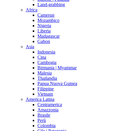
Land-grabbing
Africa
Camerun
Mozambico
Nigeria
Liberia
Madagascar
Gabon
Asia
Indonesia
Cina
Cambogia
Birmania | Myammar
Malesia
Thailandia
Papua Nuova Guinea
Filippine
Vietnam
America Latina
Centramerica
Amazzonia
Brasile
Perù
Colombia
Cile | Patagonia